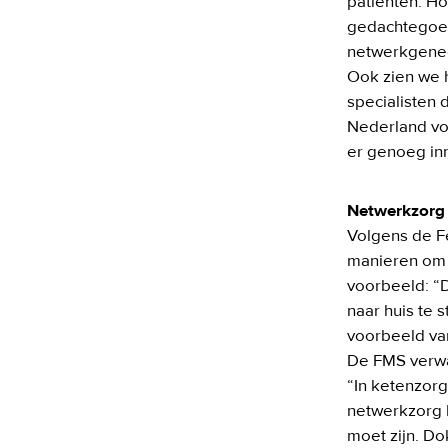
patiënten. Ho
gedachtegoed 
netwerkgenee
Ook zien we 
specialisten 
Nederland voo
er genoeg inno
Netwerkzorg
Volgens de F
manieren om j
voorbeeld: “
naar huis te 
voorbeeld van 
De FMS verwa
“In ketenzorg 
netwerkzorg k
moet zijn. Do