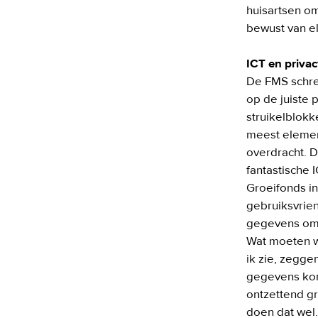
huisartsen om
bewust van el
ICT en priva
De FMS schre
op de juiste
struikelblokk
meest element
overdracht. D
fantastische 
Groeifonds in 
gebruiksvrien
gegevens om z
Wat moeten w
ik zie, zeggen
gegevens kon 
ontzettend gr
doen dat wel.”