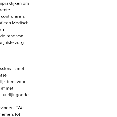
npraktijken om 
rente 
controleren. 
of een Medisch 
en 
e raad van 
juiste zorg 
ssionals met 
 je 
jk bent voor 
af met 
atuurlijk goede 
vinden: “We 
emen, tot 