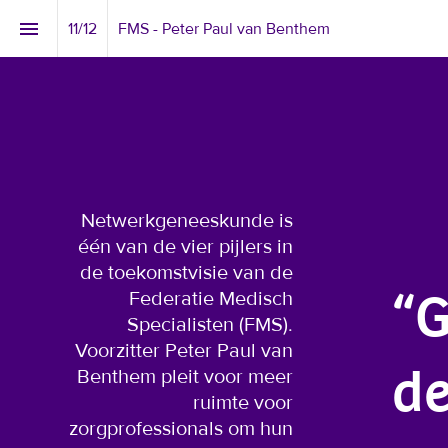
11
/
12
FMS - Peter Paul van Benthem
Netwerkgeneeskunde is 
één van de vier pijlers in 
de toekomstvisie van de 
Federatie Medisch 
“G
Specialisten (FMS). 
Voorzitter Peter Paul van 
Benthem pleit voor meer 
de
ruimte voor 
zorgprofessionals om hun 