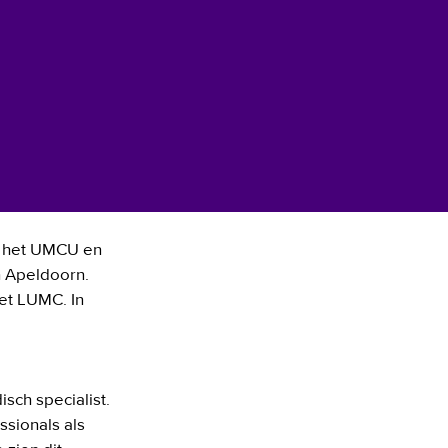
 het UMCU en 
 Apeldoorn. 
t LUMC. In 
ch specialist. 
ionals als 