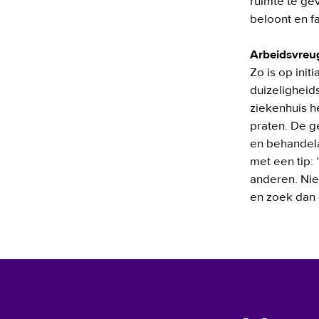
ruimte te gev
beloont en fac
Arbeidsvreu
Zo is op ini
duizeligheid
ziekenhuis h
praten. De g
en behandela
met een tip:
anderen. Nie
en zoek dan d