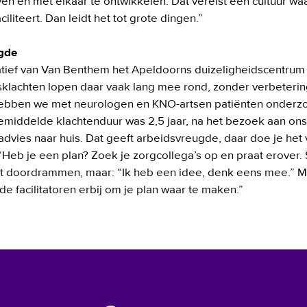
en en met elkaar te ontwikkelen. Dat vereist een cultuur waar
iliteert. Dan leidt het tot grote dingen.”  

gde
tiatief van Van Benthem het Apeldoorns duizeligheidscentru
sklachten lopen daar vaak lang mee rond, zonder verbetering.
ebben we met neurologen en KNO-artsen patiënten onderzoch
emiddelde klachtenduur was 2,5 jaar, na het bezoek aan on
dvies naar huis. Dat geeft arbeidsvreugde, daar doe je het v
 “Heb je een plan? Zoek je zorgcollega’s op en praat erover.
t doordrammen, maar: “Ik heb een idee, denk eens mee.” Maa
e facilitatoren erbij om je plan waar te maken.” 