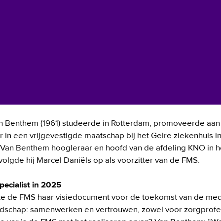
an Benthem (1961) studeerde in Rotterdam, promoveerde aan
r in een vrijgevestigde maatschap bij het Gelre ziekenhuis in
 Van Benthem hoogleraar en hoofd van de afdeling KNO in he
volgde hij Marcel Daniëls op als voorzitter van de FMS. 

ecialist in 2025
e de FMS haar visiedocument voor de toekomst van de medis
schap: samenwerken en vertrouwen, zowel voor zorgprofess