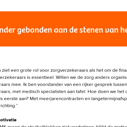
inder gebonden aan de stenen van he
ziet een grote rol voor zorgverzekeraars als het om de fina
erzekeraars is essentieel. Willen we de zorg anders organis
aars mee. Ik ben voorstander van een rijker gesprek tussen
ars, met medisch specialisten aan tafel. Hoe doen we het ove
s eerste aan? Met meerjarencontracten en langetermijnafspr
chting.” 

otivatie