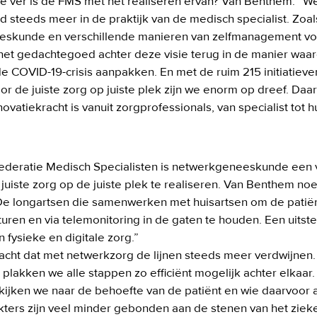
e ver is de FMS met het realiseren ervan? Van Benthem: “We 
steeds meer in de praktijk van de medisch specialist. Zoals 
skunde en verschillende manieren van zelfmanagement voor
het gedachtegoed achter deze visie terug in de manier waar
de COVID-19-crisis aanpakken. En met de ruim 215 initiatieven
r de juiste zorg op juiste plek zijn we enorm op dreef. Daara
vatiekracht is vanuit zorgprofessionals, van specialist tot hu
ederatie Medisch Specialisten is netwerkgeneeskunde een v
uiste zorg op de juiste plek te realiseren. Van Benthem noe
De longartsen die samenwerken met huisartsen om de patiën
sturen en via telemonitoring in de gaten te houden. Een uitst
fysieke en digitale zorg.” 

cht dat met netwerkzorg de lijnen steeds meer verdwijnen.
plakken we alle stappen zo efficiënt mogelijk achter elkaar. B
ijken we naar de behoefte van de patiënt en wie daarvoor a
kters zijn veel minder gebonden aan de stenen van het zieke