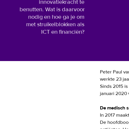
innovatiekracht te 
benutten. Wat is daarvoor 
nodig en hoe ga je om 
met struikelblokken als 
ICT en financiën? 
Peter Paul v
werkte 23 jaa
Sinds 2015 is
januari 2020 
De medisch sp
In 2017 maakt
De hoofdbood