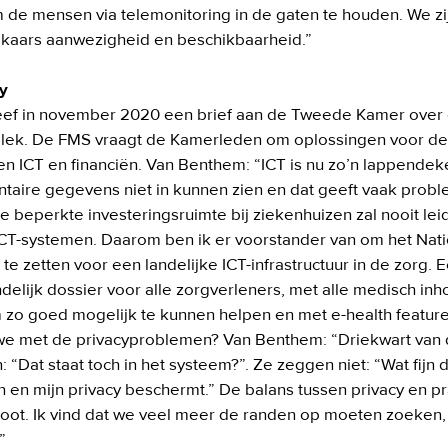
 de mensen via telemonitoring in de gaten te houden. We zi
kaars aanwezigheid en beschikbaarheid.” 

cy
ef in november 2020 een brief aan de Tweede Kamer over de
 plek. De FMS vraagt de Kamerleden om oplossingen voor de 
en ICT en financiën. Van Benthem: “ICT is nu zo’n lappendek
aire gegevens niet in kunnen zien en dat geeft vaak proble
e beperkte investeringsruimte bij ziekenhuizen zal nooit leid
ICT-systemen. Daarom ben ik er voorstander van om het Nati
te zetten voor een landelijke ICT-infrastructuur in de zorg. E
delijk dossier voor alle zorgverleners, met alle medisch inho
o goed mogelijk te kunnen helpen en met e-health features
e met de privacyproblemen? Van Benthem: “Driekwart van 
: “Dat staat toch in het systeem?”. Ze zeggen niet: “Wat fijn da
en mijn privacy beschermt.” De balans tussen privacy en prak
oot. Ik vind dat we veel meer de randen op moeten zoeken,
 
