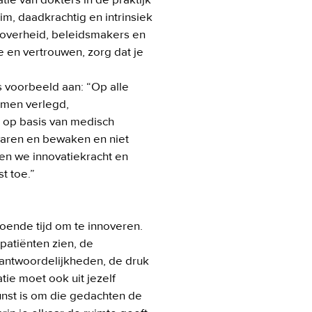
ie van dokters in de praktijk 
m, daadkrachtig en intrinsiek 
 overheid, beleidsmakers en 
 en vertrouwen, zorg dat je 
voorbeeld aan: “Op alle 
omen verlegd, 
 op basis van medisch 
aren en bewaken en niet 
en we innovatiekracht en 
 toe.”

ende tijd om te innoveren. 
atiënten zien, de 
erantwoordelijkheden, de druk 
ie moet ook uit jezelf 
kunst is om die gedachten de 