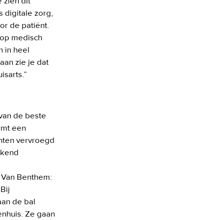
zien dit 
digitale zorg, 
 de patiënt. 
op medisch 
 in heel 
an zie je dat 
isarts.” 
an de beste 
mt een 
ten vervroegd 
ekend 
 Van Benthem: 
ij 
an de bal 
nhuis. Ze gaan 