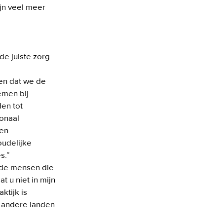
jn veel meer 
 juiste zorg 
en dat we de 
men bij 
en tot 
onaal 
en 
udelijke 
.” 

de mensen die 
t u niet in mijn 
tijk is 
 andere landen 