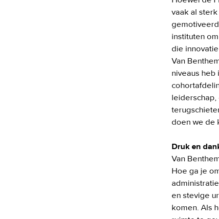
Hoewel de FMS
vaak al ster
gemotiveerd.
instituten om
die innovatie
Van Benthem 
niveaus heb 
cohortafdeli
leiderschap,
terugschiete
doen we de k
Druk en dan
Van Benthem 
Hoe ga je om
administratie
en stevige ur
komen. Als he