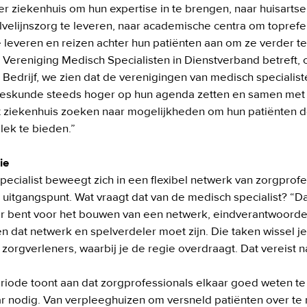
r ziekenhuis om hun expertise in te brengen, naar huisartse
velijnszorg te leveren, naar academische centra om toprefe
e leveren en reizen achter hun patiënten aan om ze verder te 
 Vereniging Medisch Specialisten in Dienstverband betreft, 
h Bedrijf, we zien dat de verenigingen van medisch specialist
skunde steeds hoger op hun agenda zetten en samen met d
t ziekenhuis zoeken naar mogelijkheden om hun patiënten de 
lek te bieden.”

ie
ecialist beweegt zich in een flexibel netwerk van zorgprofe
s uitgangspunt. Wat vraagt dat van de medisch specialist? “Dat
er bent voor het bouwen van een netwerk, eindverantwoordeli
n dat netwerk en spelverdeler moet zijn. Die taken wissel je 
 zorgverleners, waarbij je de regie overdraagt. Dat vereist n
iode toont aan dat zorgprofessionals elkaar goed weten te 
 nodig. Van verpleeghuizen om versneld patiënten over te n