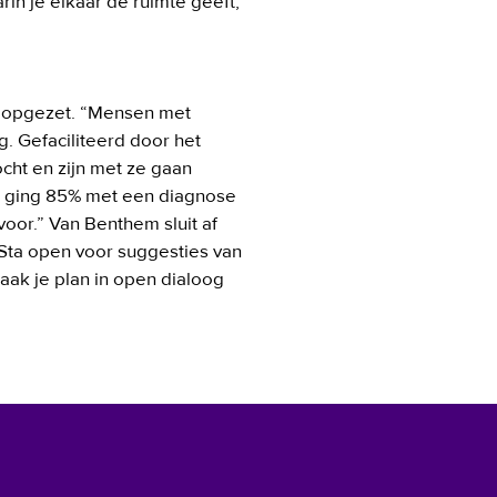
in je elkaar de ruimte geeft, 
m opgezet. “Mensen met 
 Gefaciliteerd door het 
t en zijn met ze gaan 
s ging 85% met een diagnose 
oor.” Van Benthem sluit af 
 Sta open voor suggesties van 
k je plan in open dialoog 