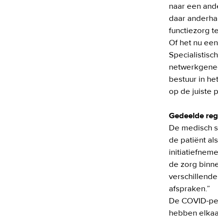
naar een ande
daar anderhal
functiezorg t
Of het nu een
Specialistisc
netwerkgenee
bestuur in he
op de juiste p
Gedeelde reg
De medisch sp
de patiënt al
initiatiefnem
de zorg binne
verschillende
afspraken.” 

De COVID-per
hebben elkaar