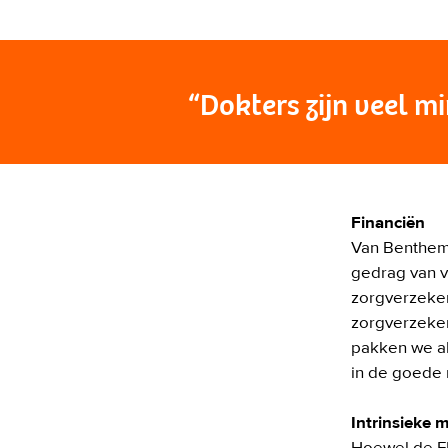
“Dokters zijn veel m
Financiën
Van Benthem 
gedrag van v
zorgverzeker
zorgverzekera
pakken we al
in de goede ri
Intrinsieke m